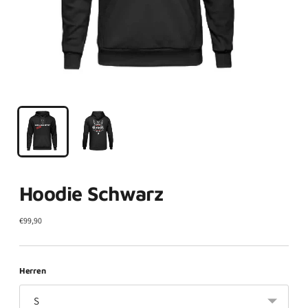
Hoodie Schwarz
Regulärer
€99,90
Preis
Herren