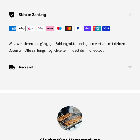
den
Warenkorb
Sichere Zahlung
legen
Wir akzeptieren alle gängigen Zahlungmittel und gehen vertraut mit deinen
Daten um. Alle Zahlungsmöglichkeiten findest du im Checkout.
Versand
Gleichmäßige Hitzeverteilung