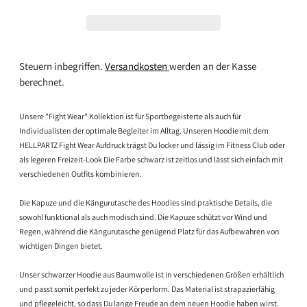
Steuern inbegriffen.
Versandkosten
werden an der Kasse
berechnet.
Unsere "Fight Wear" Kollektion ist für Sportbegeisterte als auch für
Individualisten der optimale Begleiter im Alltag. Unseren Hoodie mit dem
HELLPARTZ Fight Wear Aufdruck trägst Du locker und lässig im Fitness Club oder
als legeren Freizeit-Look Die Farbe schwarz ist zeitlos und lässt sich einfach mit
verschiedenen Outfits kombinieren.
Die Kapuze und die Kängurutasche des Hoodies sind praktische Details, die
sowohl funktional als auch modisch sind. Die Kapuze schützt vor Wind und
Regen, während die Kängurutasche genügend Platz für das Aufbewahren von
wichtigen Dingen bietet.
Unser schwarzer Hoodie aus Baumwolle ist in verschiedenen Größen erhältlich
und passt somit perfekt zu jeder Körperform. Das Material ist strapazierfähig
und pflegeleicht, so dass Du lange Freude an dem neuen Hoodie haben wirst.